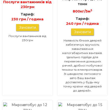
Послуги вантажників від
тонн
230грн
3
800кг/5м
Тариф:
Тариф:
230 грн / година
240 грн / година
Замовити
Замовити
Послуги вантажників від
230грн
Наявність бічних дверей
забезпечує зручність
завантаження
малогабаритних вантажів.
Ідеально підійде для
перевезення домашніх
речей, дрібної побутової
техніки та електротоварів.
Зі швидкістю легкового
авто Ваш вантаж
доставлять у будь-яку
точку країни «від дверей
до дверей».