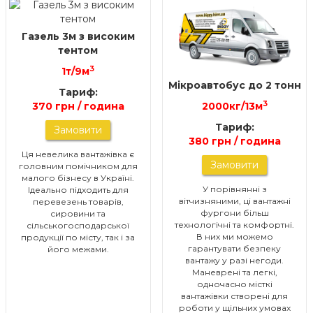
Газель 3м з високим
тентом
3
1т/9м
Мікроавтобус до 2 тонн
Тариф:
3
370 грн / година
2000кг/13м
Тариф:
Замовити
380 грн / година
Ця невелика вантажівка є
Замовити
головним помічником для
малого бізнесу в Україні.
У порівнянні з
Ідеально підходить для
вітчизняними, ці вантажні
перевезень товарів,
фургони більш
сировини та
технологічні та комфортні.
сільськогосподарської
В них ми можемо
продукції по місту, так і за
гарантувати безпеку
його межами.
вантажу у разі негоди.
Маневрені та легкі,
одночасно місткі
вантажівки створені для
роботи у щільних умовах