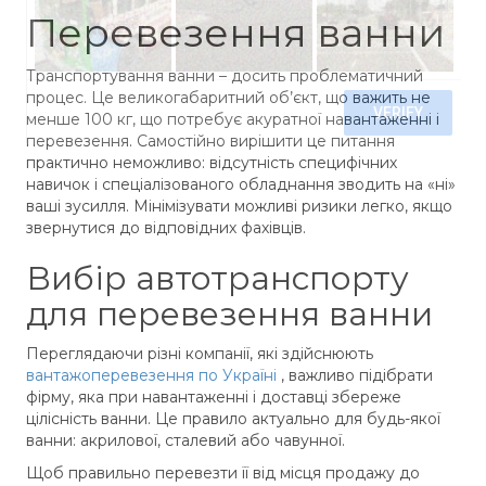
Перевезення ванни
Транспортування ванни – досить проблематичний
процес. Це великогабаритний об’єкт, що важить не
менше 100 кг, що потребує акуратної навантаженні і
перевезення. Самостійно вирішити це питання
практично неможливо: відсутність специфічних
навичок і спеціалізованого обладнання зводить на «ні»
ваші зусилля. Мінімізувати можливі ризики легко, якщо
звернутися до відповідних фахівців.
Вибір автотранспорту
для перевезення ванни
Переглядаючи різні компанії, які здійснюють
вантажоперевезення по Україні
, важливо підібрати
фірму, яка при навантаженні і доставці збереже
цілісність ванни. Це правило актуально для будь-якої
ванни: акрилової, сталевий або чавунної.
Щоб правильно перевезти її від місця продажу до