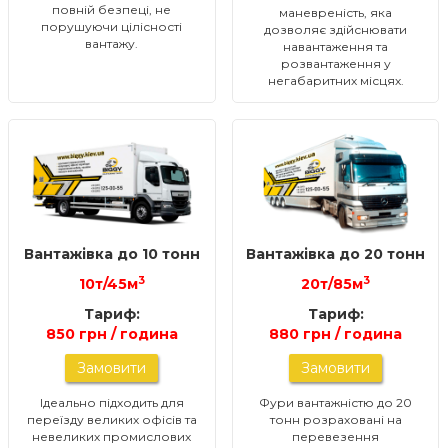
повній безпеці, не
маневреність, яка
порушуючи цілісності
дозволяє здійснювати
вантажу.
навантаження та
розвантаження у
негабаритних місцях.
Вантажівка до 10 тонн
Вантажівка до 20 тонн
3
3
10т/45м
20т/85м
Тариф:
Тариф:
850 грн / година
880 грн / година
Замовити
Замовити
Ідеально підходить для
Фури вантажністю до 20
переїзду великих офісів та
тонн розраховані на
невеликих промислових
перевезення