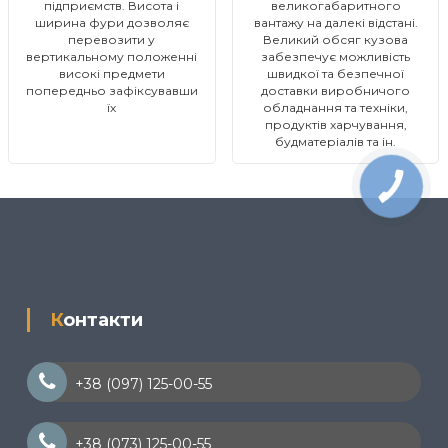
підприємств. Висота і
великогабаритного
ширина фури дозволяє
вантажу на далекі відстані.
перевозити у
Великий обсяг кузова
вертикальному положенні
забезпечує можливість
високі предмети
швидкої та безпечної
попередньо зафіксувавши
доставки виробничого
їх
обладнання та техніки,
продуктів харчування,
будматеріалів та ін.
Контакти
+38 (097) 125-00-55
+38 (073) 125-00-55