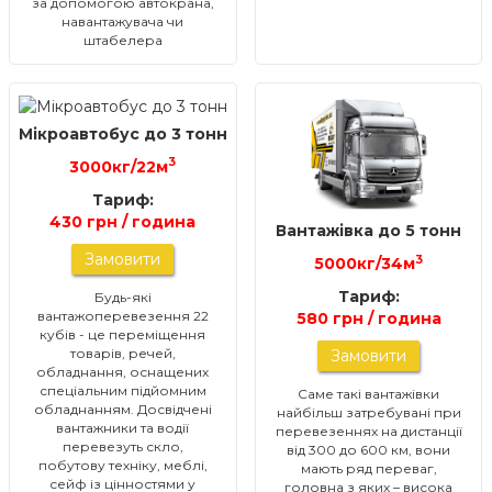
за допомогою автокрана,
навантажувача чи
штабелера
Мікроавтобус до 3 тонн
3
3000кг/22м
Тариф:
430 грн / година
Вантажівка до 5 тонн
Замовити
3
5000кг/34м
Тариф:
Будь-які
вантажоперевезення 22
580 грн / година
кубів - це переміщення
товарів, речей,
Замовити
обладнання, оснащених
спеціальним підйомним
Саме такі вантажівки
обладнанням. Досвідчені
найбільш затребувані при
вантажники та водії
перевезеннях на дистанції
перевезуть скло,
від 300 до 600 км, вони
побутову техніку, меблі,
мають ряд переваг,
сейф із цінностями у
головна з яких – висока