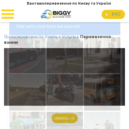
Вантажоперевезення по Києву та Україні
РУС
S
k
i
Грузоперевозки по Киеву
»
Услуги
»
Перевезення
p
ванни
t
o
c
o
n
t
e
n
t
Замовити