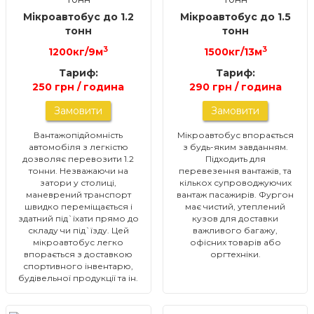
Мікроавтобус до 1.2
Мікроавтобус до 1.5
тонн
тонн
3
3
1200кг/9м
1500кг/13м
Тариф:
Тариф:
250 грн / година
290 грн / година
Замовити
Замовити
Вантажопідйомність
Мікроавтобус впорається
автомобіля з легкістю
з будь-яким завданням.
дозволяє перевозити 1.2
Підходить для
тонни. Незважаючи на
перевезення вантажів, та
затори у столиці,
кількох супроводжуючих
маневрений транспорт
вантаж пасажирів. Фургон
швидко переміщається і
має чистий, утеплений
здатний під`їхати прямо до
кузов для доставки
складу чи під`їзду. Цей
важливого багажу,
мікроавтобус легко
офісних товарів або
впорається з доставкою
оргтехніки.
спортивного інвентарю,
будівельної продукції та ін.