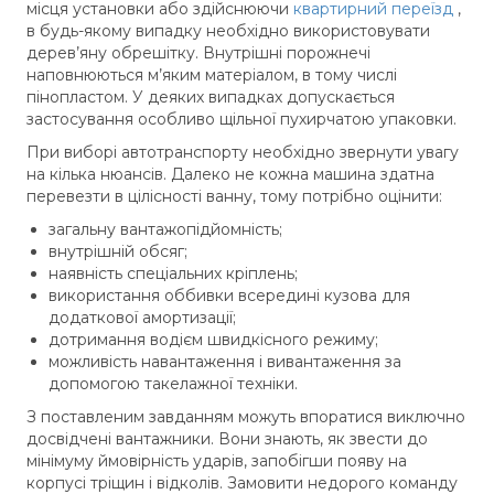
місця установки або здійснюючи
квартирний переїзд
,
в будь-якому випадку необхідно використовувати
дерев’яну обрешітку. Внутрішні порожнечі
наповнюються м’яким матеріалом, в тому числі
пінопластом. У деяких випадках допускається
застосування особливо щільної пухирчатою упаковки.
При виборі автотранспорту необхідно звернути увагу
на кілька нюансів. Далеко не кожна машина здатна
перевезти в цілісності ванну, тому потрібно оцінити:
загальну вантажопідйомність;
внутрішній обсяг;
наявність спеціальних кріплень;
використання оббивки всередині кузова для
додаткової амортизації;
дотримання водієм швидкісного режиму;
можливість навантаження і вивантаження за
допомогою такелажної техніки.
З поставленим завданням можуть впоратися виключно
досвідчені вантажники. Вони знають, як звести до
мінімуму ймовірність ударів, запобігши появу на
корпусі тріщин і відколів. Замовити недорого команду