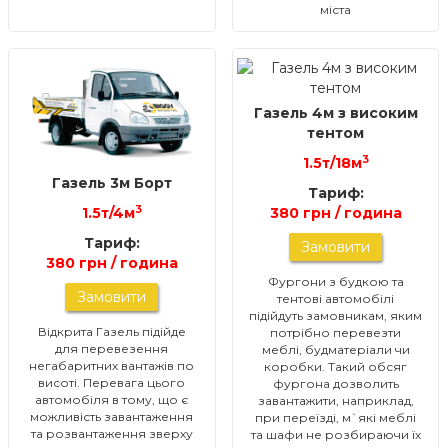
міста
Газель 4м з високим
тентом
3
1.5т/18м
Газель 3м Борт
Тариф:
3
1.5т/4м
380 грн / година
Тариф:
Замовити
380 грн / година
Фургони з будкою та
Замовити
тентові автомобілі
підійдуть замовникам, яким
Відкрита Газель підійде
потрібно перевезти
для перевезення
меблі, будматеріали чи
негабаритних вантажів по
коробки. Такий обсяг
висоті. Перевага цього
фургона дозволить
автомобіля в тому, що є
завантажити, наприклад,
можливість завантаження
при переїзді, м`які меблі
та розвантаження зверху
та шафи не розбираючи їх