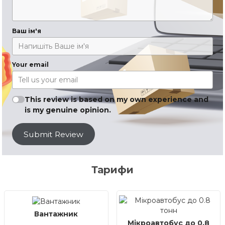
Ваш ім'я
Your email
This review is based on my own experience and
is my genuine opinion.
Submit Review
Тарифи
Вантажник
Мікроавтобус до 0.8